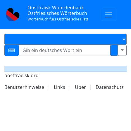
Oostfräisk Woordenbauk
Ostfriesisches Wörterbuch
Wörterbuch fürs Ostfriesische Platt
oostfraeisk.org
Benutzerhinweise
|
Links
|
Über
|
Datenschutz