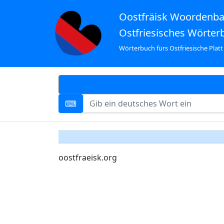
Oostfräisk Woordenb
Ostfriesisches Wörter
Wörterbuch fürs Ostfriesische Platt
oostfraeisk.org