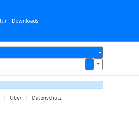
tur
Downloads
|
Über
|
Datenschutz