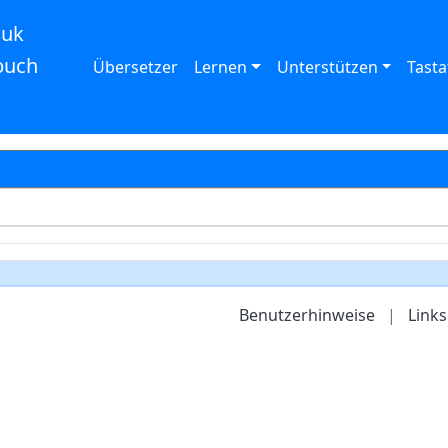
auk
buch
Übersetzer
Lernen
Unterstützen
Tasta
Benutzerhinweise
|
Links