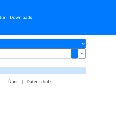
tur
Downloads
|
Über
|
Datenschutz