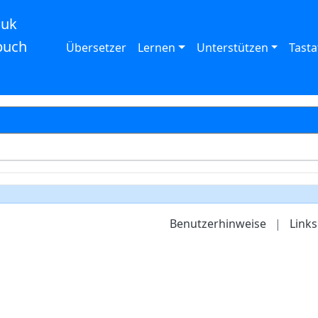
auk
buch
Übersetzer
Lernen
Unterstützen
Tasta
Benutzerhinweise
|
Links