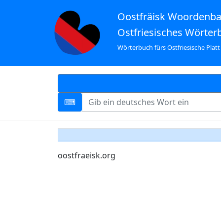
Oostfräisk Woordenb
Ostfriesisches Wörter
Wörterbuch fürs Ostfriesische Platt
oostfraeisk.org