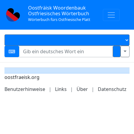
Oostfräisk Woordenbauk
Ostfriesisches Wörterbuch
Wörterbuch fürs Ostfriesische Platt
oostfraeisk.org
Benutzerhinweise
|
Links
|
Über
|
Datenschutz