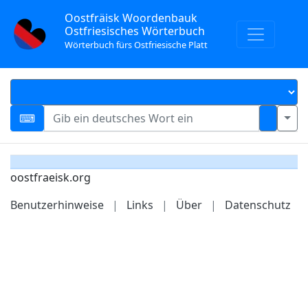
Oostfräisk Woordenbauk
Ostfriesisches Wörterbuch
Wörterbuch fürs Ostfriesische Platt
oostfraeisk.org
Benutzerhinweise
|
Links
|
Über
|
Datenschutz