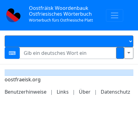
Oostfräisk Woordenbauk
Ostfriesisches Wörterbuch
Wörterbuch fürs Ostfriesische Platt
oostfraeisk.org
Benutzerhinweise
|
Links
|
Über
|
Datenschutz