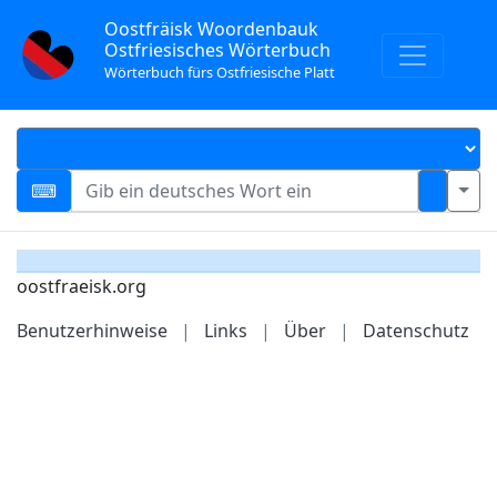
Oostfräisk Woordenbauk
Ostfriesisches Wörterbuch
Wörterbuch fürs Ostfriesische Platt
oostfraeisk.org
Benutzerhinweise
|
Links
|
Über
|
Datenschutz