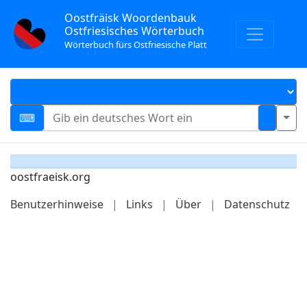
Oostfräisk Woordenbauk
Ostfriesisches Wörterbuch
Wörterbuch fürs Ostfriesische Platt
oostfraeisk.org
Benutzerhinweise
|
Links
|
Über
|
Datenschutz