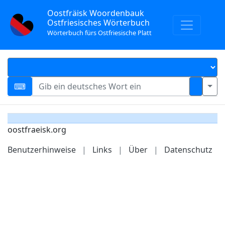
Oostfräisk Woordenbauk
Ostfriesisches Wörterbuch
Wörterbuch fürs Ostfriesische Platt
oostfraeisk.org
Benutzerhinweise
|
Links
|
Über
|
Datenschutz