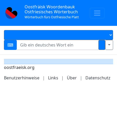
Oostfräisk Woordenbauk
Ostfriesisches Wörterbuch
Wörterbuch fürs Ostfriesische Platt
oostfraeisk.org
Benutzerhinweise
|
Links
|
Über
|
Datenschutz