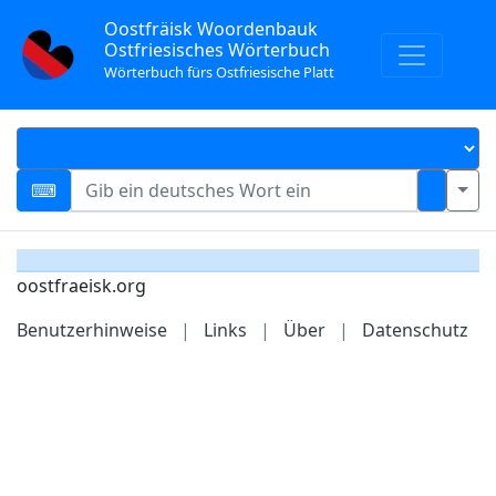
Oostfräisk Woordenbauk
Ostfriesisches Wörterbuch
Wörterbuch fürs Ostfriesische Platt
oostfraeisk.org
Benutzerhinweise
|
Links
|
Über
|
Datenschutz