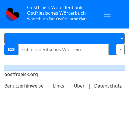
Oostfräisk Woordenbauk
Ostfriesisches Wörterbuch
Wörterbuch fürs Ostfriesische Platt
oostfraeisk.org
Benutzerhinweise
|
Links
|
Über
|
Datenschutz