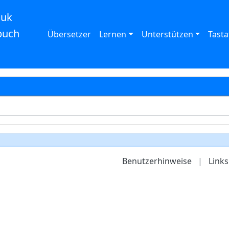
auk
buch
Übersetzer
Lernen
Unterstützen
Tasta
Benutzerhinweise
|
Links