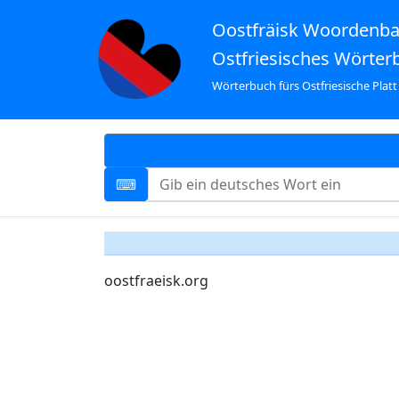
Oostfräisk Woordenb
Ostfriesisches Wörter
Wörterbuch fürs Ostfriesische Platt
oostfraeisk.org