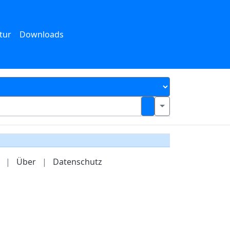
tur
Downloads
|
Über
|
Datenschutz