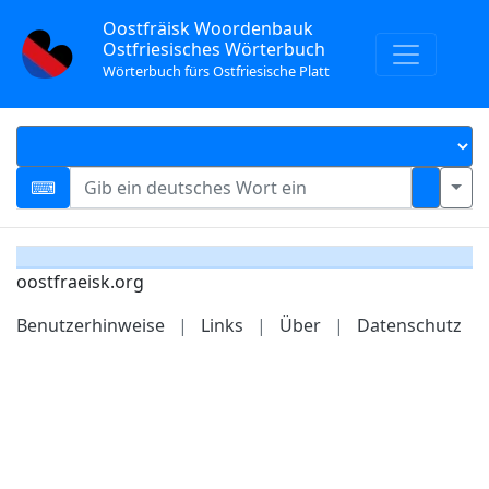
Oostfräisk Woordenbauk
Ostfriesisches Wörterbuch
Wörterbuch fürs Ostfriesische Platt
oostfraeisk.org
Benutzerhinweise
|
Links
|
Über
|
Datenschutz