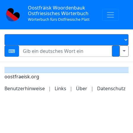
Oostfräisk Woordenbauk
Ostfriesisches Wörterbuch
Wörterbuch fürs Ostfriesische Platt
oostfraeisk.org
Benutzerhinweise
|
Links
|
Über
|
Datenschutz