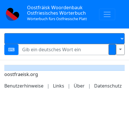
Oostfräisk Woordenbauk
Ostfriesisches Wörterbuch
Wörterbuch fürs Ostfriesische Platt
oostfraeisk.org
Benutzerhinweise
|
Links
|
Über
|
Datenschutz