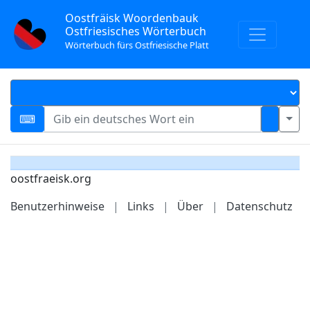
Oostfräisk Woordenbauk
Ostfriesisches Wörterbuch
Wörterbuch fürs Ostfriesische Platt
oostfraeisk.org
Benutzerhinweise
|
Links
|
Über
|
Datenschutz