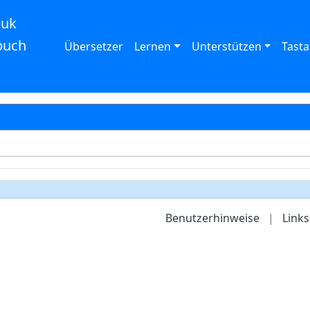
auk
buch
Übersetzer
Lernen
Unterstützen
Tasta
Benutzerhinweise
|
Links