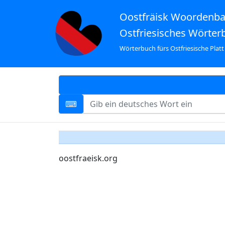
Oostfräisk Woordenb
Ostfriesisches Wörter
Wörterbuch fürs Ostfriesische Platt
oostfraeisk.org