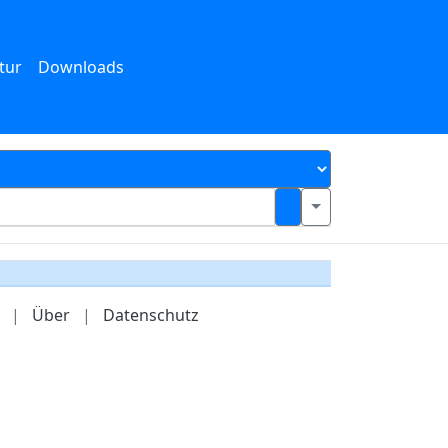
tur
Downloads
|
Über
|
Datenschutz