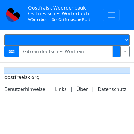
Oostfräisk Woordenbauk
Ostfriesisches Wörterbuch
Wörterbuch fürs Ostfriesische Platt
oostfraeisk.org
Benutzerhinweise
|
Links
|
Über
|
Datenschutz