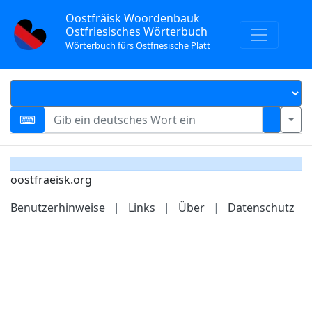
Oostfräisk Woordenbauk
Ostfriesisches Wörterbuch
Wörterbuch fürs Ostfriesische Platt
oostfraeisk.org
Benutzerhinweise
|
Links
|
Über
|
Datenschutz