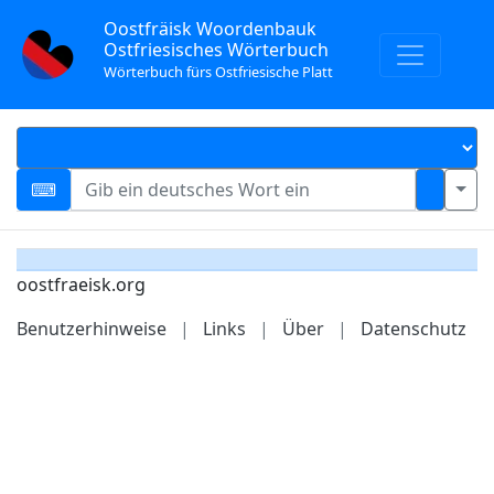
Oostfräisk Woordenbauk
Ostfriesisches Wörterbuch
Wörterbuch fürs Ostfriesische Platt
oostfraeisk.org
Benutzerhinweise
|
Links
|
Über
|
Datenschutz