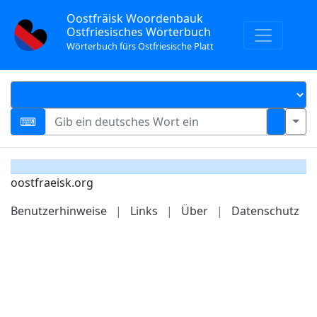
Oostfräisk Woordenbauk
Ostfriesisches Wörterbuch
Wörterbuch fürs Ostfriesische Platt
oostfraeisk.org
Benutzerhinweise
|
Links
|
Über
|
Datenschutz