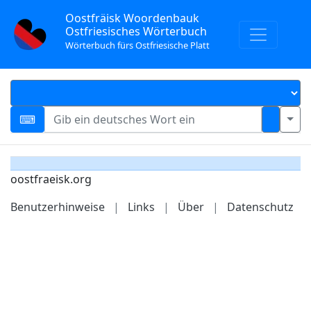
Oostfräisk Woordenbauk
Ostfriesisches Wörterbuch
Wörterbuch fürs Ostfriesische Platt
oostfraeisk.org
Benutzerhinweise
|
Links
|
Über
|
Datenschutz