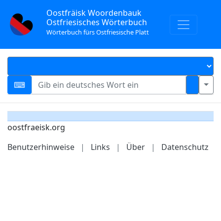
Oostfräisk Woordenbauk
Ostfriesisches Wörterbuch
Wörterbuch fürs Ostfriesische Platt
oostfraeisk.org
Benutzerhinweise
|
Links
|
Über
|
Datenschutz