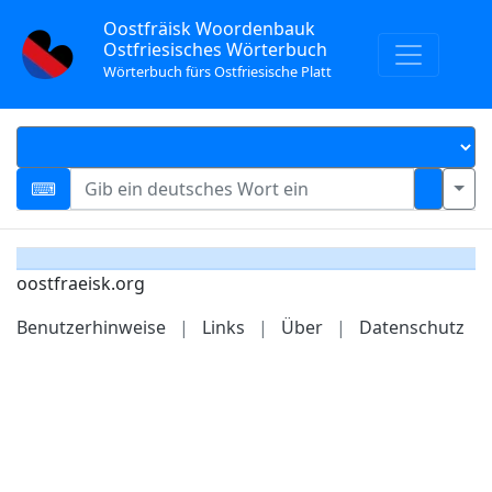
Oostfräisk Woordenbauk
Ostfriesisches Wörterbuch
Wörterbuch fürs Ostfriesische Platt
oostfraeisk.org
Benutzerhinweise
|
Links
|
Über
|
Datenschutz