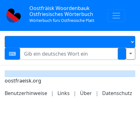
Oostfräisk Woordenbauk
Ostfriesisches Wörterbuch
Wörterbuch fürs Ostfriesische Platt
oostfraeisk.org
Benutzerhinweise
|
Links
|
Über
|
Datenschutz