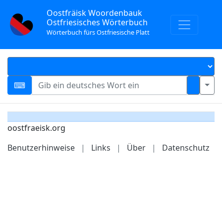
Oostfräisk Woordenbauk
Ostfriesisches Wörterbuch
Wörterbuch fürs Ostfriesische Platt
oostfraeisk.org
Benutzerhinweise
|
Links
|
Über
|
Datenschutz