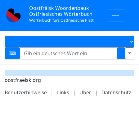
Oostfräisk Woordenbauk
Ostfriesisches Wörterbuch
Wörterbuch fürs Ostfriesische Platt
oostfraeisk.org
Benutzerhinweise
|
Links
|
Über
|
Datenschutz