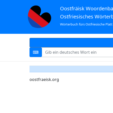
Oostfräisk Woordenb
Ostfriesisches Wörter
Wörterbuch fürs Ostfriesische Platt
oostfraeisk.org