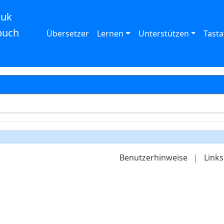
auk
buch
Übersetzer
Lernen
Unterstützen
Tasta
Benutzerhinweise
|
Links