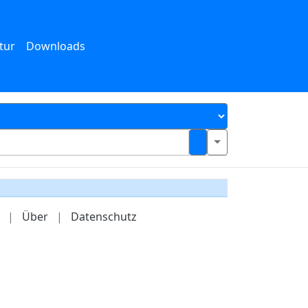
tur
Downloads
|
Über
|
Datenschutz