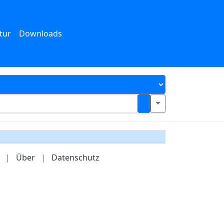
tur
Downloads
|
Über
|
Datenschutz