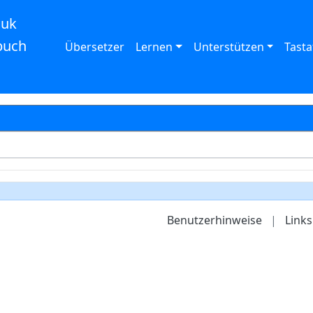
auk
buch
Übersetzer
Lernen
Unterstützen
Tasta
Benutzerhinweise
|
Links