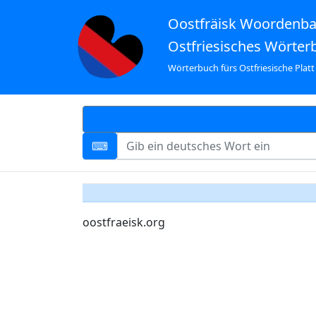
Oostfräisk Woordenb
Ostfriesisches Wörter
Wörterbuch fürs Ostfriesische Platt
oostfraeisk.org