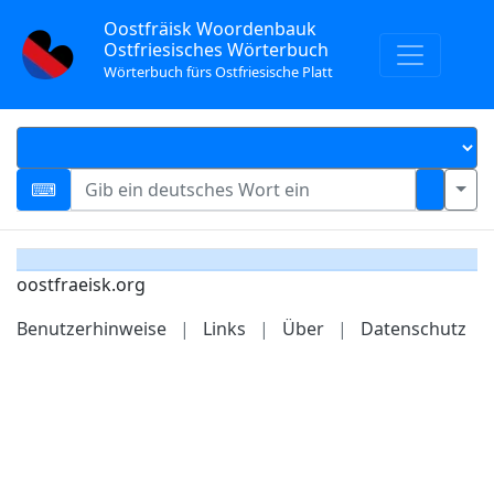
Oostfräisk Woordenbauk
Ostfriesisches Wörterbuch
Wörterbuch fürs Ostfriesische Platt
oostfraeisk.org
Benutzerhinweise
|
Links
|
Über
|
Datenschutz