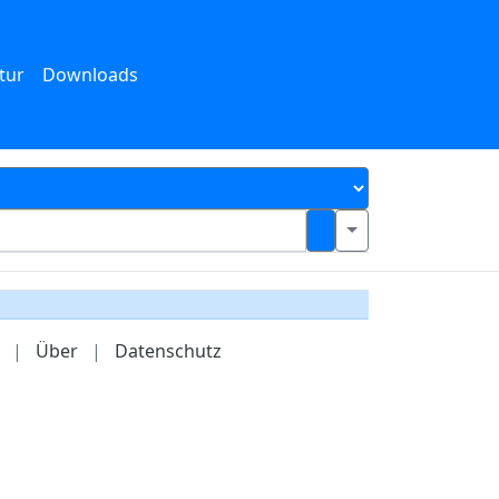
tur
Downloads
|
Über
|
Datenschutz