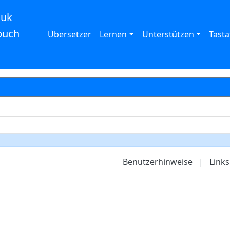
auk
buch
Übersetzer
Lernen
Unterstützen
Tasta
Benutzerhinweise
|
Links