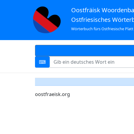
Oostfräisk Woordenb
Ostfriesisches Wörter
Wörterbuch fürs Ostfriesische Platt
oostfraeisk.org