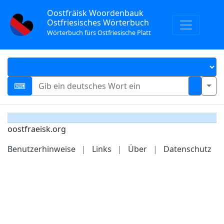
Oostfräisk Woordenbauk
Ostfriesisches Wörterbuch
Wörterbuch fürs Ostfriesische Platt
oostfraeisk.org
Benutzerhinweise
|
Links
|
Über
|
Datenschutz