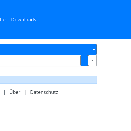
tur
Downloads
|
Über
|
Datenschutz