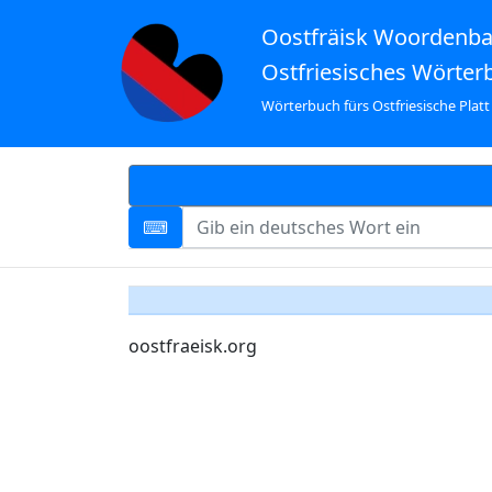
Oostfräisk Woordenb
Ostfriesisches Wörter
Wörterbuch fürs Ostfriesische Platt
oostfraeisk.org