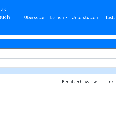
auk
buch
Übersetzer
Lernen
Unterstützen
Tasta
Benutzerhinweise
|
Links