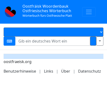
Oostfräisk Woordenbauk
Ostfriesisches Wörterbuch
Wörterbuch fürs Ostfriesische Platt
oostfraeisk.org
Benutzerhinweise
|
Links
|
Über
|
Datenschutz