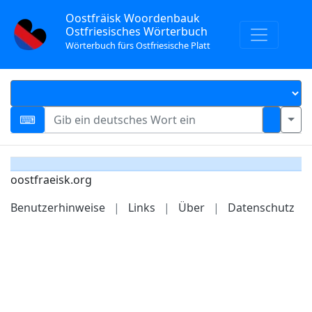
Oostfräisk Woordenbauk
Ostfriesisches Wörterbuch
Wörterbuch fürs Ostfriesische Platt
oostfraeisk.org
Benutzerhinweise
|
Links
|
Über
|
Datenschutz