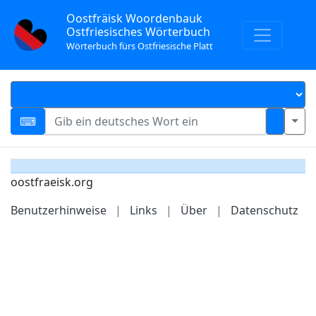
Oostfräisk Woordenbauk
Ostfriesisches Wörterbuch
Wörterbuch fürs Ostfriesische Platt
oostfraeisk.org
Benutzerhinweise
|
Links
|
Über
|
Datenschutz