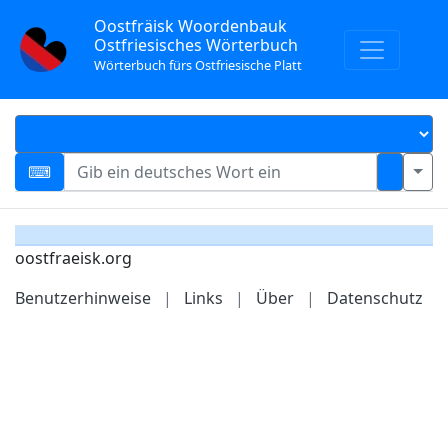
Oostfräisk Woordenbauk
Ostfriesisches Wörterbuch
Wörterbuch fürs Ostfriesische Platt
oostfraeisk.org
Benutzerhinweise
|
Links
|
Über
|
Datenschutz