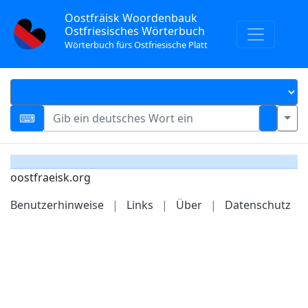
Oostfräisk Woordenbauk
Ostfriesisches Wörterbuch
Wörterbuch fürs Ostfriesische Platt
oostfraeisk.org
Benutzerhinweise
|
Links
|
Über
|
Datenschutz