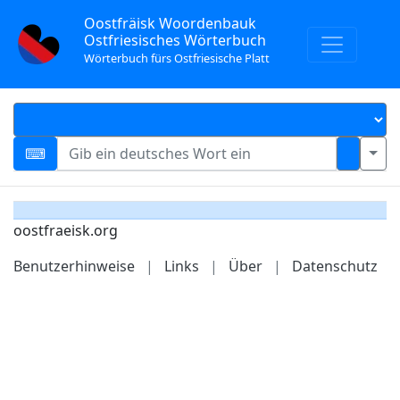
Oostfräisk Woordenbauk
Ostfriesisches Wörterbuch
Wörterbuch fürs Ostfriesische Platt
oostfraeisk.org
Benutzerhinweise
|
Links
|
Über
|
Datenschutz