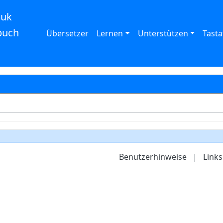
auk
buch
Übersetzer
Lernen
Unterstützen
Tasta
Benutzerhinweise
|
Links