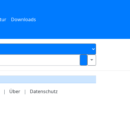
tur
Downloads
|
Über
|
Datenschutz