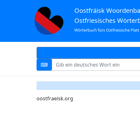
Oostfräisk Woordenb
Ostfriesisches Wörter
Wörterbuch fürs Ostfriesische Platt
oostfraeisk.org