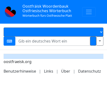
Oostfräisk Woordenbauk
Ostfriesisches Wörterbuch
Wörterbuch fürs Ostfriesische Platt
oostfraeisk.org
Benutzerhinweise
|
Links
|
Über
|
Datenschutz