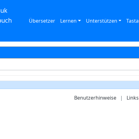
auk
buch
Übersetzer
Lernen
Unterstützen
Tasta
Benutzerhinweise
|
Links