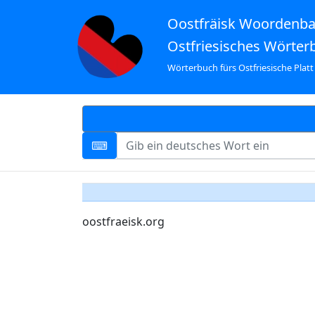
Oostfräisk Woordenb
Ostfriesisches Wörter
Wörterbuch fürs Ostfriesische Platt
oostfraeisk.org