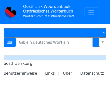
Oostfräisk Woordenbauk
Ostfriesisches Wörterbuch
Wörterbuch fürs Ostfriesische Platt
oostfraeisk.org
Benutzerhinweise
|
Links
|
Über
|
Datenschutz