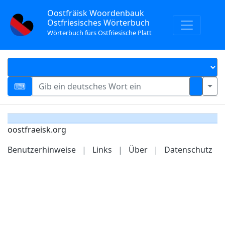
Oostfräisk Woordenbauk
Ostfriesisches Wörterbuch
Wörterbuch fürs Ostfriesische Platt
oostfraeisk.org
Benutzerhinweise
|
Links
|
Über
|
Datenschutz