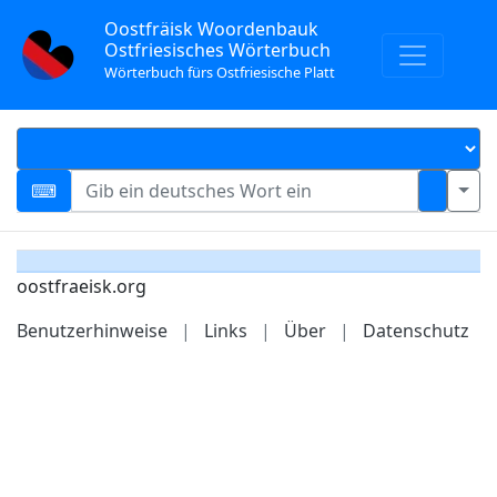
Oostfräisk Woordenbauk
Ostfriesisches Wörterbuch
Wörterbuch fürs Ostfriesische Platt
oostfraeisk.org
Benutzerhinweise
|
Links
|
Über
|
Datenschutz