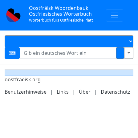
Oostfräisk Woordenbauk
Ostfriesisches Wörterbuch
Wörterbuch fürs Ostfriesische Platt
oostfraeisk.org
Benutzerhinweise
|
Links
|
Über
|
Datenschutz