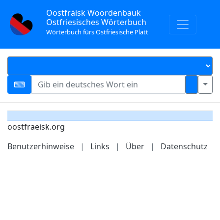
Oostfräisk Woordenbauk
Ostfriesisches Wörterbuch
Wörterbuch fürs Ostfriesische Platt
oostfraeisk.org
Benutzerhinweise
|
Links
|
Über
|
Datenschutz