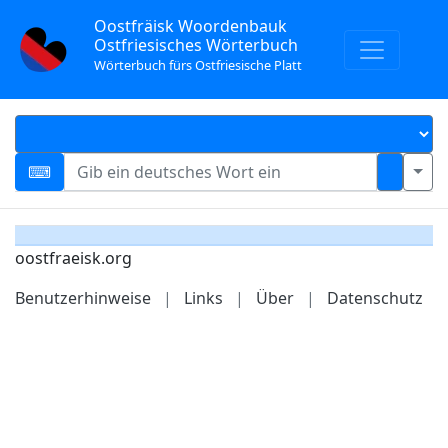
Oostfräisk Woordenbauk
Ostfriesisches Wörterbuch
Wörterbuch fürs Ostfriesische Platt
oostfraeisk.org
Benutzerhinweise
|
Links
|
Über
|
Datenschutz