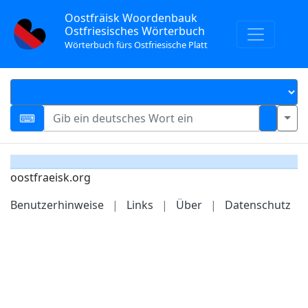
Oostfräisk Woordenbauk
Ostfriesisches Wörterbuch
Wörterbuch fürs Ostfriesische Platt
oostfraeisk.org
Benutzerhinweise
|
Links
|
Über
|
Datenschutz